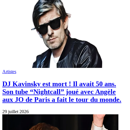
Artistes
DJ Kavinsky est mort ! Il avait 50 ans.
Son tube “Nightcall” joué avec Angèle
aux JO de Paris a fait le tour du monde.
29 juillet 2026