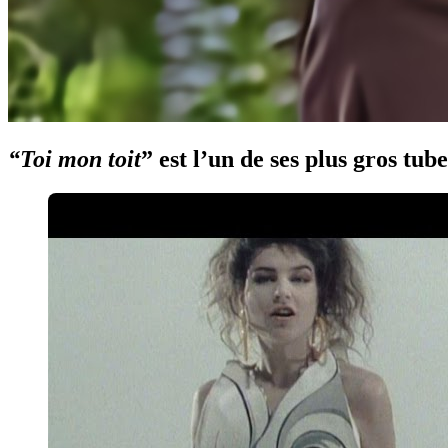
“Toi mon toit
” est l’un de ses plus gros tube