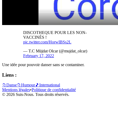
DISCOTHEQUE POUR LES NON-
VACCINÉS !
pic.twitter.com/HorwIBSs2L
— T.C Müjdat Olcar (@mujdat_olcar)
February 17, 2022
Une idée pour pouvoir danser sans se contaminer.
Liens :
📁
Danse
📁
Humour
🎵
International
Mentions légales
•
Politique de confidentialité
© 2026 Suis-Nous. Tous droits réservés.